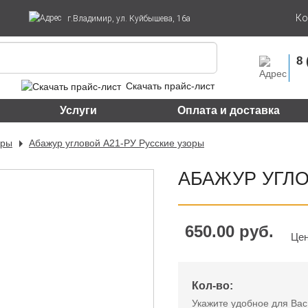
Ко
г.Владимир, ул. Куйбышева, 16а
8 
Скачать прайс-лист
Услуги
Оплата и доставка
уры
Абажур угловой А21-РУ Русские узоры
АБАЖУР УГЛО
650.00 руб.
Цен
Кол-во:
Укажите удобное для Вас