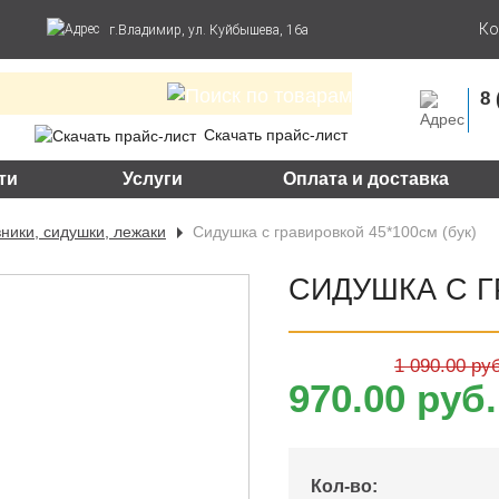
Ко
г.Владимир, ул. Куйбышева, 16а
8 
Скачать прайс-лист
ти
Услуги
Оплата и доставка
ники, сидушки, лежаки
Сидушка с гравировкой 45*100см (бук)
СИДУШКА С Г
1 090.00 ру
970.00 руб.
Кол-во: