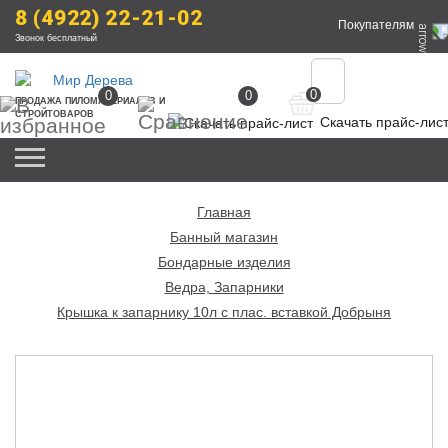
8 (4922) 22-21-02
Покупателям
Звонок бесплатный
0
0
0
ПРОДАЖА
 ПИЛОМАТЕРИАЛОВ
 И 
СТРОЙТОВАРОВ
Скачать прайс-лис
Главная
Банный магазин
Бондарные изделия
Ведра, Запарники
Крышка к запарнику 10л с плас. вставкой Добрыня