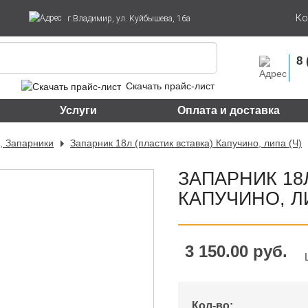
Ко
г.Владимир, ул. Куйбышева, 16а
8 
Скачать прайс-лист
Услуги
Оплата и доставка
, Запарники
Запарник 18л (пластик вставка) Капучино, липа (Ч)
ЗАПАРНИК 18
КАПУЧИНО, ЛИ
3 150.00 руб.
Кол-во: