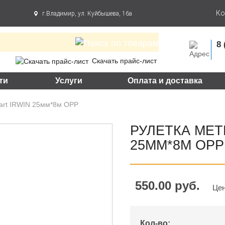
Ко
г.Владимир, ул. Куйбышева, 16а
8 
Скачать прайс-лист
ти
Услуги
Оплата и доставка
dart IRWIN 25мм*8м OPP
РУЛЕТКА МЕТ
25ММ*8М OPP
550.00 руб.
Цен
Кол-во: