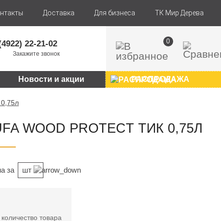
нтакты
Доставка
Для бизнеса
ТК Мир Дерева
0
(4922) 22-21-02
Закажите звонок
Новости и акции
РАСПРОДАЖА
 0,75л
FA WOOD PROTECT ТИК 0,75Л
а за
шт
 количество товара