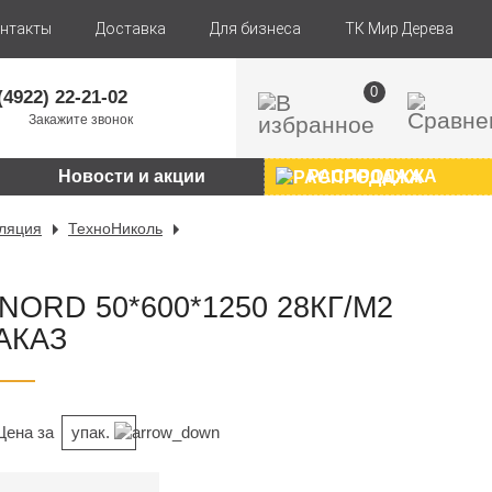
нтакты
Доставка
Для бизнеса
ТК Мир Дерева
0
(4922) 22-21-02
Закажите звонок
Новости и акции
РАСПРОДАЖА
ляция
ТехноНиколь
ORD 50*600*1250 28КГ/М2
ЗАКАЗ
Цена за
упак.