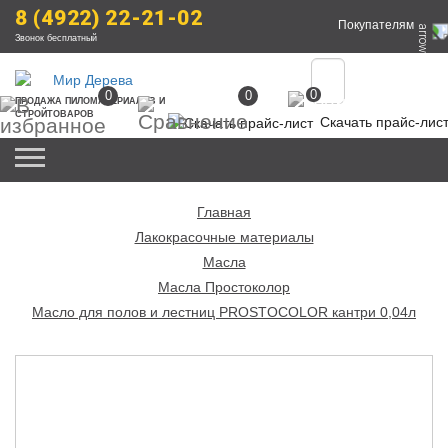
8 (4922) 22-21-02
Покупателям
Звонок бесплатный
0
0
0
ПРОДАЖА
 ПИЛОМАТЕРИАЛОВ
 И 
СТРОЙТОВАРОВ
Скачать прайс-лис
Главная
Лакокрасочные материалы
Масла
Масла Простоколор
Масло для полов и лестниц PROSTOCOLOR кантри 0,04л