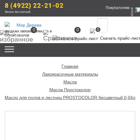
8 (4922) 22-21-02
Покупателям
Звонок бесплатный
0
0
0
ПРОДАЖА
 ПИЛОМАТЕРИАЛОВ
 И 
СТРОЙТОВАРОВ
Скачать прайс-лис
Главная
Лакокрасочные материалы
Масла
Масла Простоколор
Масло для полов и лестниц PROSTOCOLOR бесцветный 0,04л